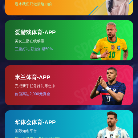
JM-F分体式胶体磨+搅拌