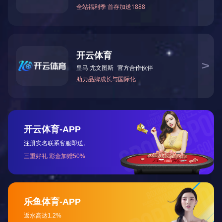
卫生分体式胶体磨（工业