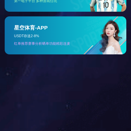
分体式胶体磨-卫生级