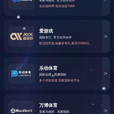
换热器
卫生人孔系列
不锈钢花纹管
阀门系列
JM-F分体式胶体磨
JM-L立式胶体磨
JM-F分体式胶体磨
JM-W卧式胶体磨