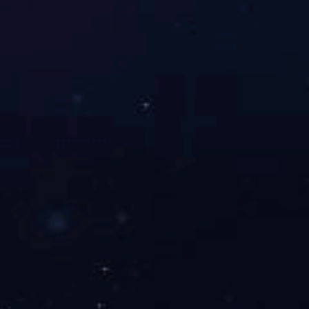
总数 5
1
1/1
服务热线
13868868888
0577-86809666 86809777
九州官方网站入
口