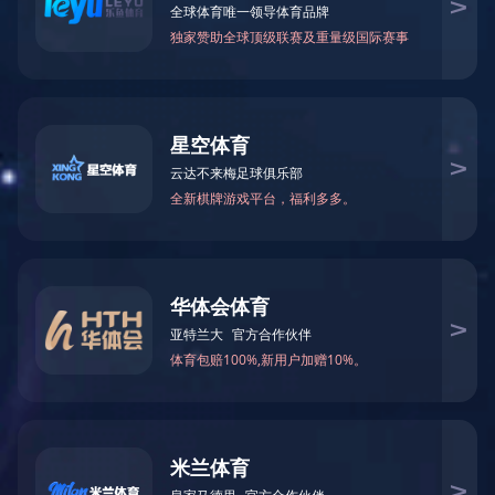
搅拌乳化系列
酱料乳化设备
磁力搅拌器系
卫生输送泵系
洁净容器罐槽
过滤器系列
生物发酵罐系
提取浓缩系统
粉体周转料仓
电加热搅拌罐