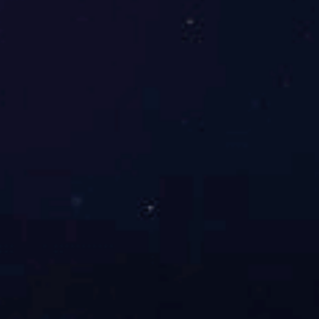
实验型升降乳化机
捷流式乳化机