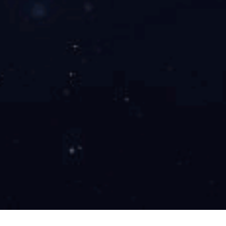
推进式搅拌器