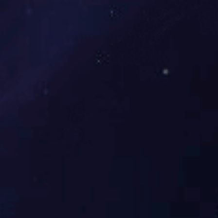
液压升降捷流乳化机